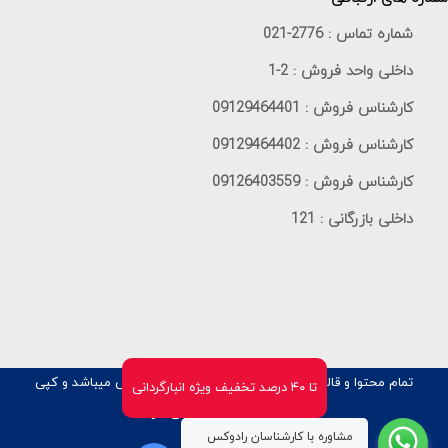
شماره تماس :
021-2776
داخلی واحد فروش :
1-2
کارشناس فروش :
09129464401
کارشناس فروش :
09129464402
کارشناس فروش :
09126403559
داخلی بازرگانی :
121
تمام محتوا و قالب این سایت متعلق به شرکت
رادوکس
میباشد و کپی
تا ۴۰ درصد تخفیف ویژه انبارگردانی
برداری از آن پیگرد قانونی دارد
مشاوره با کارشناسان رادوکس