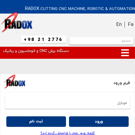
RADOX
CUTTING CNC MACHINE, ROBOTIC & AUTOMATION
En
Fa
+98 21 2776
دستگاه برش CNC و اتوماسیون و رباتیک
فرم ورود
ورود
ثبت نام
کلمه عبور خود را فراموش کرده اید؟