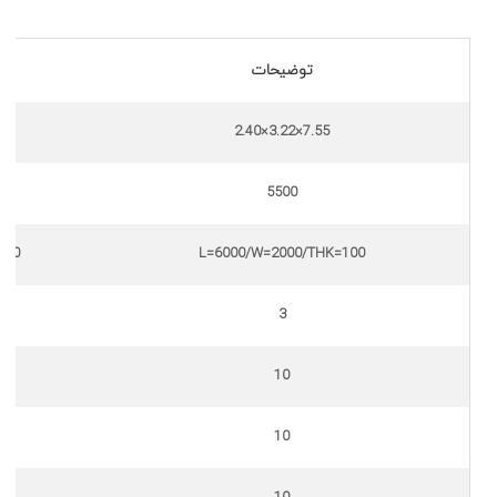
توضیحات
7.55×3.22×2.40
5500
100
L=6000/W=2000/THK=100
3
10
10