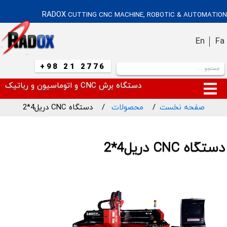
RADOX
CUTTING CNC MACHINE, ROBOTIC & AUTOMATION
En
Fa
+98 21 2776
دستگاه برش CNC و اتوماسیون و رباتیک
صفحه نخست
محصولات
دستگاه CNC دریل4*2
دستگاه CNC دریل4*2