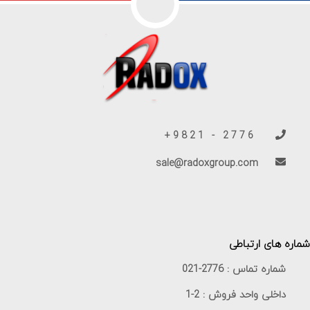
2776 - 9821+
sale@radoxgroup.com
شماره های ارتباطی
شماره تماس :
021-2776
داخلی واحد فروش :
1-2