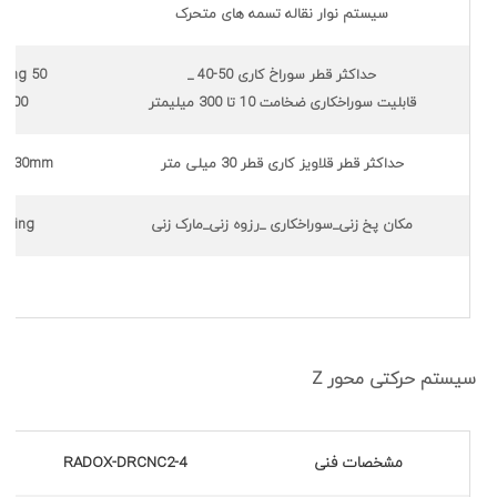
سیستم نوار نقاله تسمه های متحرک
m
حداکثر قطر سوراخ کاری 50-40 _
ling 50_
قابلیت سوراخکاری ضخامت 10 تا 300 میلیمتر
0-300
حداکثر قطر قلاویز کاری قطر 30 میلی متر
ing 30mm
مکان پخ زنی_سوراخکاری _رزوه زنی_مارک زنی
arking
سیستم حرکتی محور Z
مشخصات فنی
RADOX-DRCNC2-4