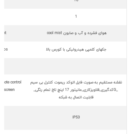
10
1
هوای فشرده و آب و صابون cool mist
lant
جکهای کلمپی هیدرولیکی با کورس بالا
lamps
نقشه مستقیم به صورت فایل اتوکد ریموت کنترل بی سیم
mote control_
_Gکدگیری_قلاویزکاری_مانیتور 17 اینچ تاچ تمام رنگی_
chscreen_
قابلیت اتصال به شبکه
IP53